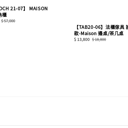
OCH 21-07】 MAISON
納櫃
Regular
$ 57,000
【TAB20-06】法櫃傢具
price
款-Maison 邊桌/茶几桌
Sale
$ 13,800
Regular
$ 18,800
price
price