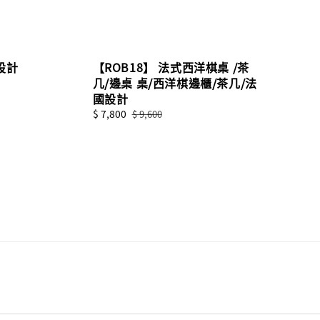
 設計
【ROB18】 法式西洋棋桌 /茶
几/邊桌 桌/西洋棋邊櫃/茶几/法
國設計
Sale
$ 7,800
Regular
$ 9,600
price
price