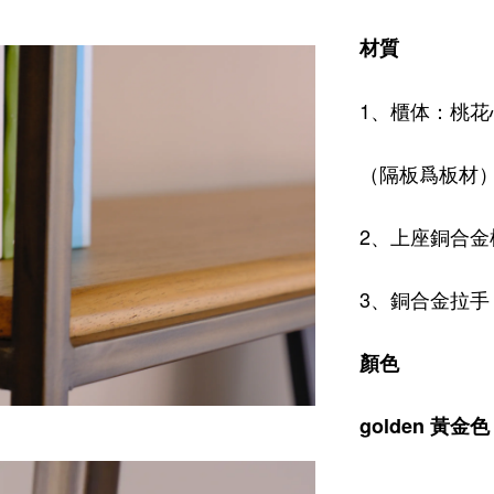
材質
1、櫃体：桃花
（隔板爲板材
2、上座
銅合金
3、銅合金拉手
顏色
golden 黃金色