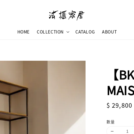
HOME
COLLECTION
CATALOG
ABOUT
【BK
MAI
Sale
$ 29,800
price
數量