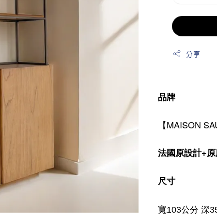
分享
品牌
【MAISON S
法國原設計+原
尺寸
寬103公分 深3