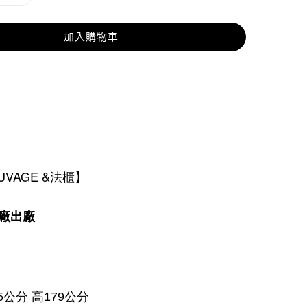
加入購物車
AUVAGE &法櫃】
廠出廠
5公分 高179公分