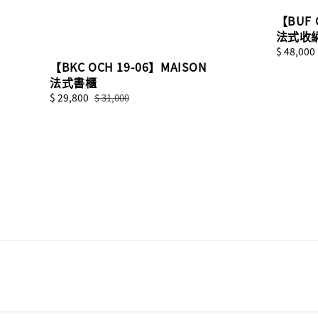
【BUF 
法式收
Sale
$ 48,000
【BKC OCH 19-06】MAISON
price
法式書櫃
Sale
$ 29,800
Regular
$ 31,000
price
price