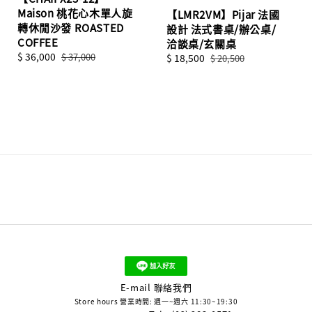
Maison 桃花心木單人旋
【LMR2VM】Pijar 法國
轉休閒沙發 ROASTED
設計 法式書桌/辦公桌/
COFFEE
洽談桌/玄關桌
Sale
$ 36,000
Regular
$ 37,000
Sale
$ 18,500
Regular
$ 20,500
price
price
price
price
E-mail 聯絡我們
Store hours 營業時間: 週一~週六 11:30~19:30