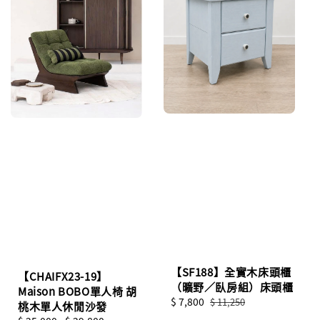
【SF188】全實木床頭櫃
【CHAIFX23-19】
（曠野／臥房組）床頭櫃
Maison BOBO單人椅 胡
Sale
$ 7,800
Regular
$ 11,250
桃木單人休閒沙發
price
price