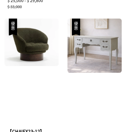
Sale
$ 25,000
-
$ 29,800
Regular
price
price
$ 33,000
優惠
優惠
【CHAIFX23-12】