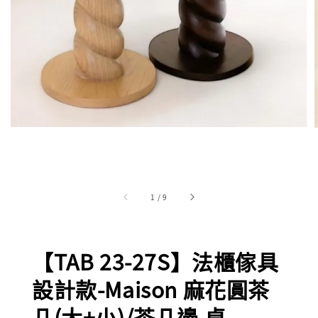
1
/
9
【TAB 23-27S】法櫃傢具
設計款-Maison 麻花圓茶
几(大+小)/茶几邊 桌