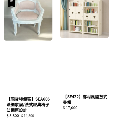
【SF422】鄉村風開放式
【現貨特價區】SEA606
書櫃
法櫃家居/法式經典椅子
Regular
$ 17,000
法國原設計
price
Sale
$ 8,800
Regular
$ 14,800