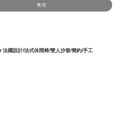
售完
jar 法國設計/法式休閒椅/雙人沙發/簡約/手工