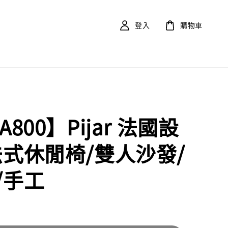
登入
購物車
A800】Pijar 法國設
法式休閒椅/雙人沙發/
/手工