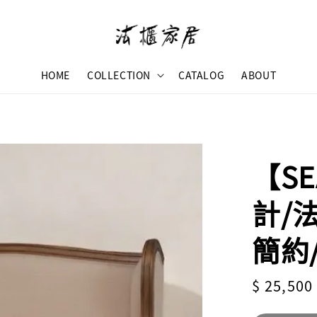
HOME
COLLECTION
CATALOG
ABOUT
【SE
計/
簡約
Regular
$ 25,500
price