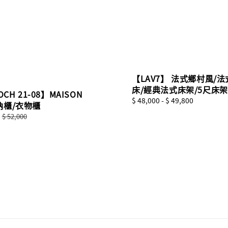
【LAV7】 法式鄉村風/
床/經典法式床架/5尺床架
OCH 21-08】MAISON
Regular
$ 48,000
-
$ 49,800
納櫃/衣物櫃
price
Regular
$ 52,000
price