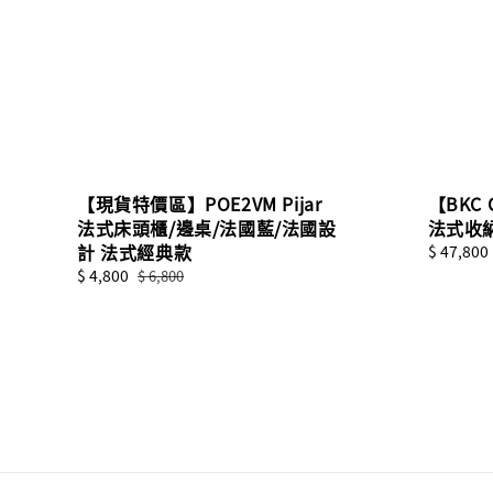
【現貨特價區】POE2VM Pijar
【BKC 
法式床頭櫃/邊桌/法國藍/法國設
法式收
計 法式經典款
Sale
$ 47,800
price
Sale
$ 4,800
Regular
$ 6,800
price
price