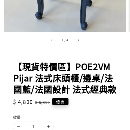
1
/
4
【現貨特價區】POE2VM
Pijar 法式床頭櫃/邊桌/法
國藍/法國設計 法式經典款
Sale
$ 4,800
Regular
優惠
$ 6,800
price
price
數量