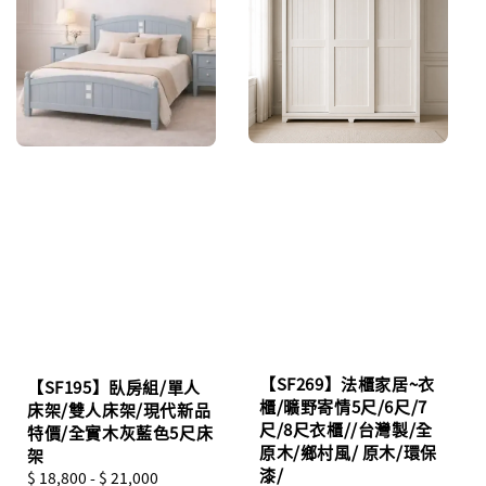
【SF269】法櫃家居~衣
【SF195】臥房組/單人
櫃/曠野寄情5尺/6尺/7
床架/雙人床架/現代新品
尺/8尺衣櫃//台灣製/全
特價/全實木灰藍色5尺床
原木/鄉村風/ 原木/環保
架
漆/
Regular
$ 18,800
-
$ 21,000