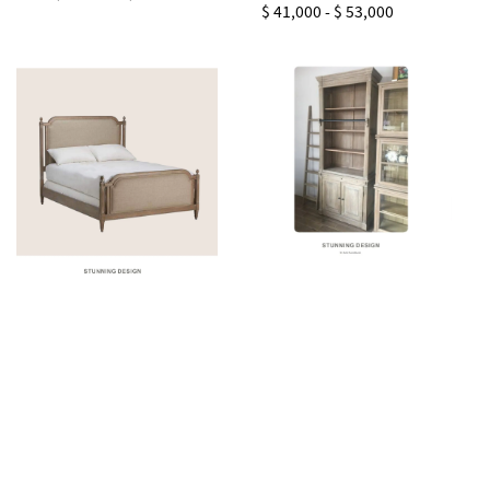
Regular
$ 41,000
-
$ 53,000
price
price