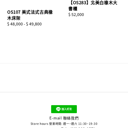
【OS283】北美白橡木大
書櫃
OS107 美式法式古典橡
Regular
$ 52,000
木床架
price
Regular
$ 48,000
-
$ 49,800
price
E-mail 聯絡我們
Store hours 營業時間: 週一~週六 11:30~19:30