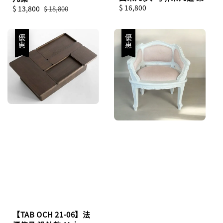
Regular
$ 16,800
Sale
$ 13,800
Regular
$ 18,800
price
price
price
優惠
優惠
【TAB OCH 21-06】法