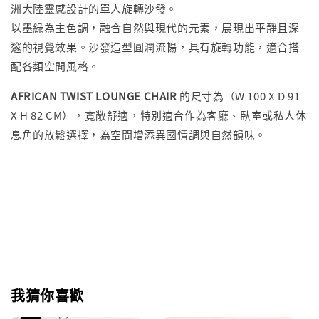
洲大陸靈感設計的單人旋轉沙發。
以墨綠為主色調，融合自然與現代的元素，展現出平靜且深
邃的視覺效果。沙發造型圓潤流暢，具有旋轉功能，適合搭
配各類空間風格。
AFRICAN TWIST LOUNGE CHAIR
的尺寸為（W 100 X D 91
X H 82 CM），寬敞舒適，特別適合作為客廳、臥室或私人休
息角的放鬆選擇，為空間增添異國情調與自然韻味。
我猜你喜歡