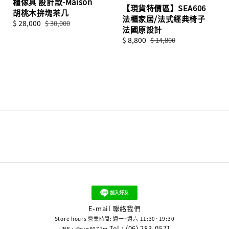
櫃傢具 設計款-Maison
【現貨特價區】SEA606
胡桃木拚塊茶几
法櫃家居/法式經典椅子
Sale
$ 28,000
Regular
$ 30,000
法國原設計
price
price
Sale
$ 8,800
Regular
$ 14,800
price
price
E-mail 聯絡我們
Store hours 營業時間: 週一~週六 11:30~19:30
Tel : (06) 283-0571
LINE : @org8971m