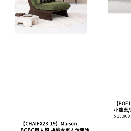
【POE
小邊桌/
Regular
$ 13,800
price
【CHAIFX23-19】Maison
BOBO單人椅 胡桃木單人休閒沙