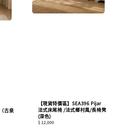
【現貨特價區】SEA396 Pijar
法式床尾椅 /法式鄉村風/長椅凳
 （古泉
(深色)
Regular
$ 12,000
price