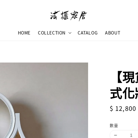
HOME
COLLECTION
CATALOG
ABOUT
【現
式化
Sale
$ 12,800
price
數量