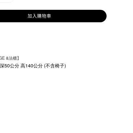
加入購物車
AGE &法櫃】
 深50公分 高140公分 (不含椅子)