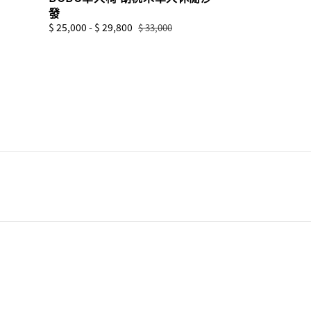
發
Sale
$ 25,000
-
$ 29,800
Regular
$ 33,000
price
price