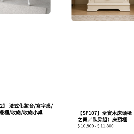
12】 法式化妝台/寫字桌/
邊櫃/收納/收納小桌
【SF107】全實木床頭櫃
之舞／臥房組）床頭櫃
Regular
$ 10,800
-
$ 11,800
price