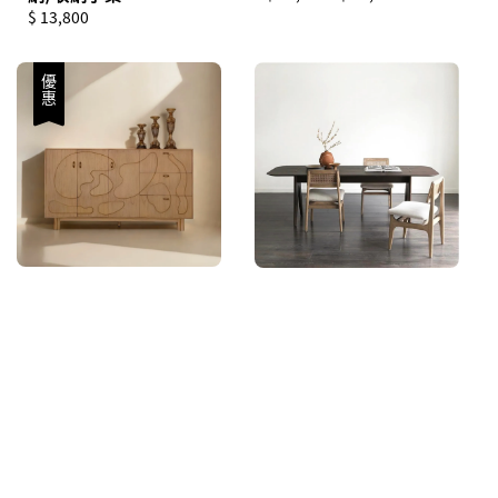
Regular
$ 13,800
price
price
優惠