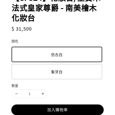
法式皇家尊爵 - 南美檜木
化妝台
Regular
$ 31,500
price
顏色
仿古白
象牙白
數量
加入購物車