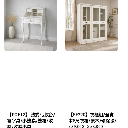
【POE12】 法式化妝台/
【SF220】衣櫃組/全實
寫字桌/小邊桌/邊櫃/收
木8尺衣櫃/原木/環保漆/
納/收納小桌
Regular
$ 39,000
-
$ 55,000