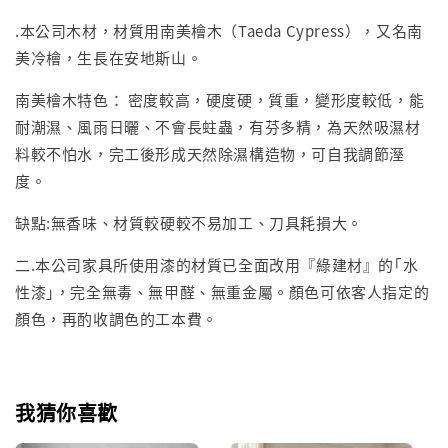
.本公司木材，材質用南美檜木（Taeda Cypress），又名南
美冷檜，生長在安地斯山。
南美檜木特色： 密度較高，硬度硬，質重，變形度較低，能
耐潮濕、風雨日曬、不會長蛀蟲，有芬多精，為天然吸濕材
料較不怕水，完工後形成天然除濕構造物，可自我調節溼
度。
缺點:無香味、材質較硬較不易加工、刀具耗損大。
二.本公司家具所使用漆的材質已全面改用『綠建材』的｢水
性漆｣，完全無毒、無甲醛、無重金屬。顏色可依客人指定的
顏色，再酌收調色的工本費。
我猜你喜歡