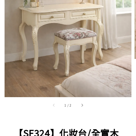
1
/
2
【SF324】化妝台/全實木