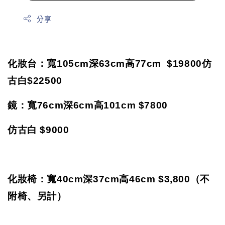
分享
化妝台：寬
105cm
深
63cm
高
77cm $19800仿
古白$22500
鏡：寬
76cm
深
6cm
高
101cm $7800
仿古白 $9000
化妝椅：寬
40cm
深
37cm
高
46cm $3,800（不
附椅、另計）