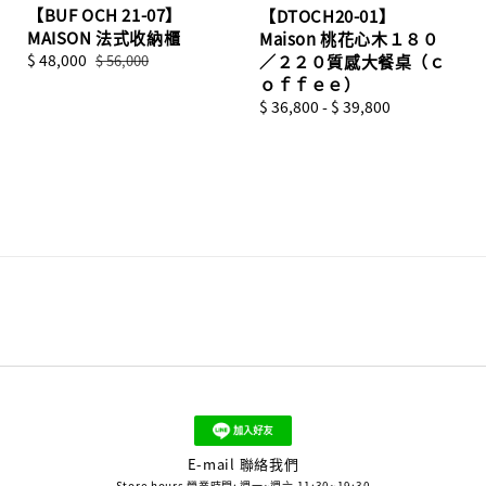
【BUF OCH 21-07】
【DTOCH20-01】
MAISON 法式收納櫃
Maison 桃花心木１８０
Sale
$ 48,000
Regular
／２２０質感大餐桌（ｃ
$ 56,000
price
price
ｏｆｆｅｅ）
Regular
$ 36,800
-
$ 39,800
price
E-mail 聯絡我們
Store hours 營業時間: 週一~週六 11:30~19:30