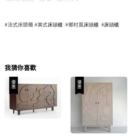
#法式床頭櫃 #美式
#鄉村風
#
床頭櫃
床頭櫃
床頭櫃
我猜你喜歡
優惠
優惠