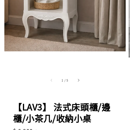
1
/
5
【LAV3】 法式床頭櫃/邊
櫃/小茶几/收納小桌