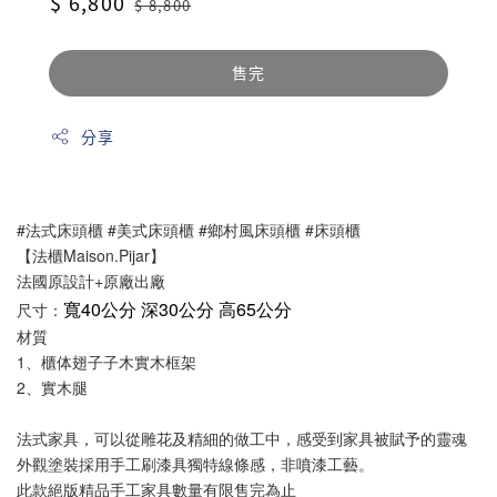
Sale
$ 6,800
Regular
$ 8,800
price
price
售完
分享
#法式床頭櫃 #美式床頭櫃 #鄉村風床頭櫃 #床頭櫃
【法櫃Maison.Pijar】
法國原設計+原廠出廠
寬40公分 深30公分 高65公分
尺寸：
材質
1、櫃体翅子子木實木框架
2、實木腿
法式家具，可以從雕花及精細的做工中，感受到家具被賦予的靈魂
外觀塗裝採用手工刷漆具獨特線條感，非噴漆工藝。
此款絕版精品手工家具數量有限售完為止