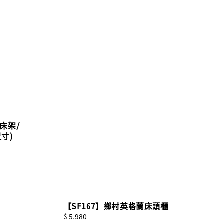
床架/
寸)
【SF167】鄉村英格蘭床頭櫃
Regular
$ 5,980