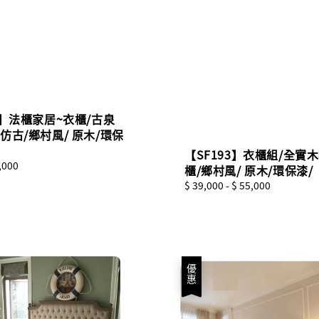
9】法櫃家居~衣櫃/古泉
仿古/鄉村風/ 原木/環保
【SF193】衣櫃組/全實
,000
櫃/鄉村風/ 原木/環保漆/
Regular
$ 39,000
-
$ 55,000
price
優惠