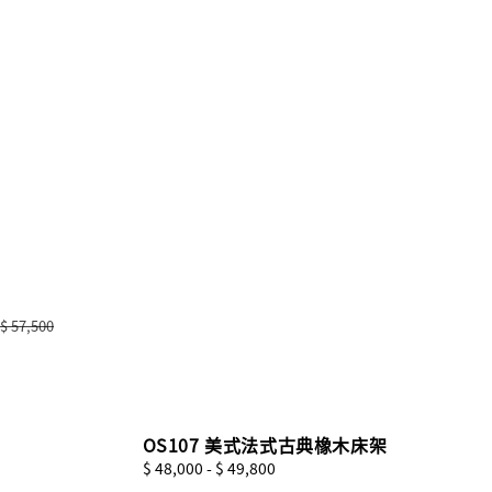
$ 57,500
OS107 美式法式古典橡木床架
Regular
$ 48,000
-
$ 49,800
price