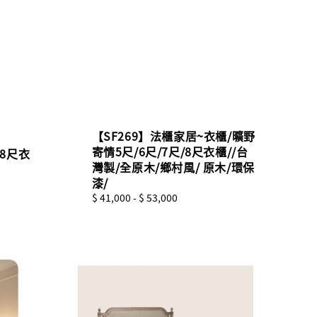
【SF269】法櫃家居~衣櫃/曠野
寄情5尺/6尺/7尺/8尺衣櫃//台
木8尺衣
灣製/全原木/鄉村風/ 原木/環保
漆/
Regular
$ 41,000
-
$ 53,000
price