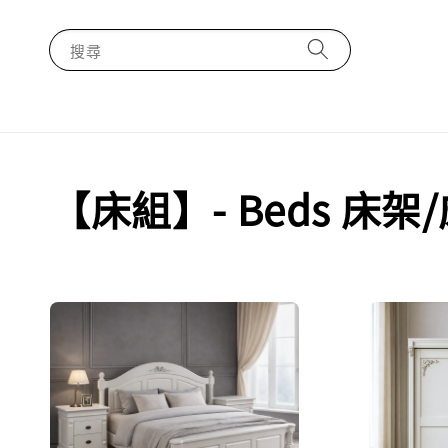
搜尋
【床組】- Beds 床架/