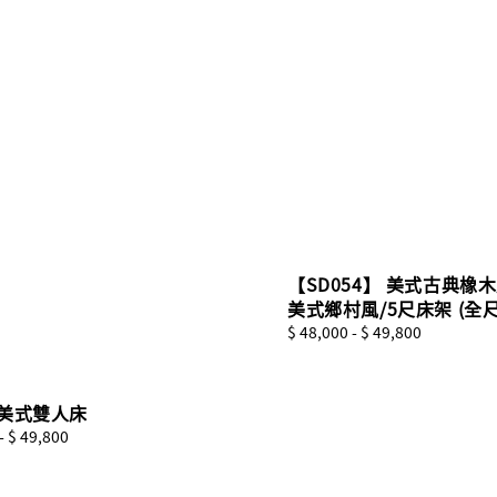
【SD054】 美式古典橡木
美式鄉村風/5尺床架 (全尺
Regular
$ 48,000
-
$ 49,800
price
1 美式雙人床
-
$ 49,800