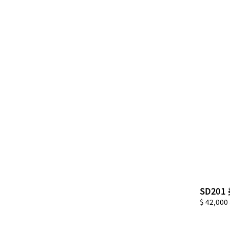
SD20
Regular
$ 42,000
price