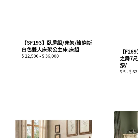
【SF193】臥房組/床架/維納斯
白色雙人床架公主床.床組
【F26
Regular
$ 22,500
-
$ 36,000
之舞7尺
price
漆/
Regular
$ 5
-
$ 62
price