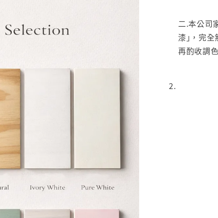
二.本公司
漆｣，完全
再酌收調