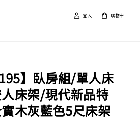
登入
購物車
F195】臥房組/單人床
雙人床架/現代新品特
全實木灰藍色5尺床架