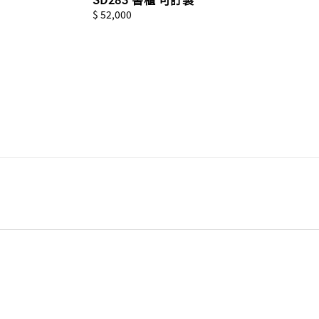
Regular
$ 52,000
price