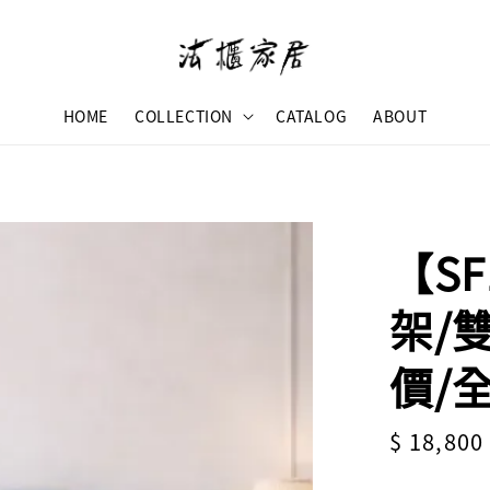
HOME
COLLECTION
CATALOG
ABOUT
【S
架/
價/
Regular
$ 18,800
price