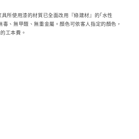
家具所使用漆的材質已全面改用『綠建材』的｢水性
無毒、無甲醛、無重金屬。顏色可依客人指定的顏色，
色的工本費。