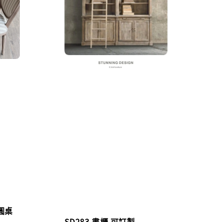
圓桌
SD283 書櫃 可訂製