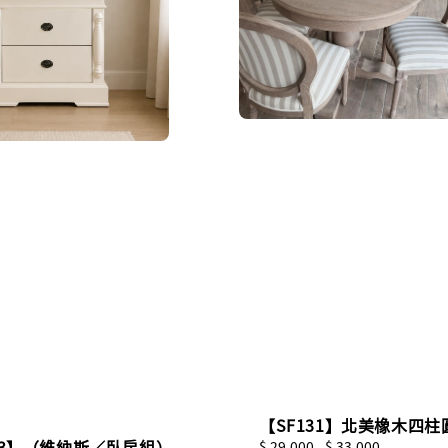
【SF131】北美橡木四柱
93】（維納斯／臥房組）
Regular
$ 29,000
-
$ 33,000