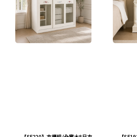
【SF220】衣櫃組/全實木8尺衣
【SF1