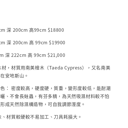
 深 200cm 高99cm $18800
 深 200cm 高 99cm $19900
m 深 222cm 高 99cm $21,000
材，材質用南美檜木（Taeda Cypress），又名南美
長在安地斯山。
色： 密度較高，硬度硬，質重，變形度較低，能耐潮
日曬、不會長蛀蟲，有芬多精，為天然吸濕材料較不怕
後形成天然除濕構造物，可自我調節溼度。
味、材質較硬較不易加工、刀具耗損大。