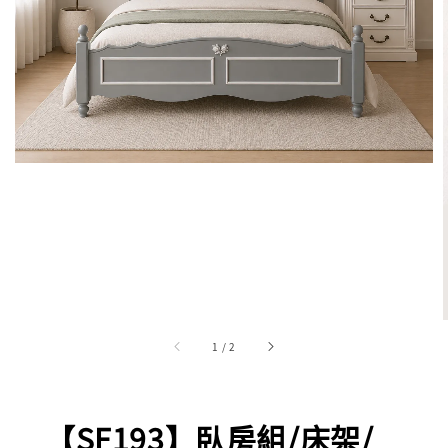
1
/
2
【SF193】臥房組/床架/