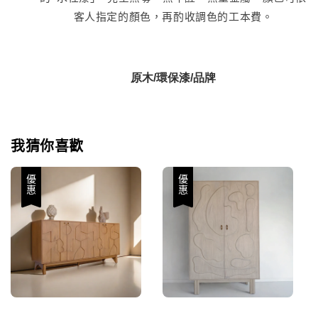
客人指定的顏色，再酌收調色的工本費。
原木/環保漆/品牌
我猜你喜歡
優惠
優惠