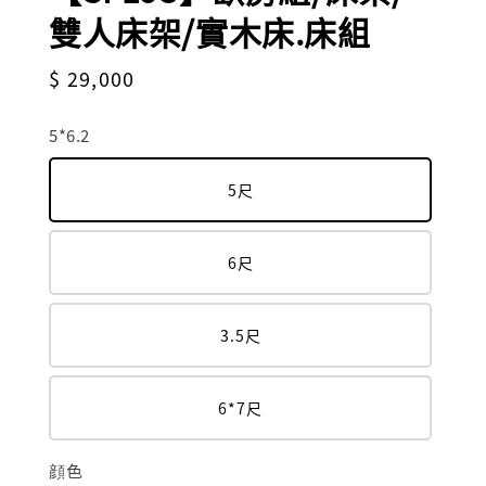
雙人床架/實木床.床組
Regular
$ 29,000
price
5*6.2
5尺
6尺
3.5尺
6*7尺
顔色