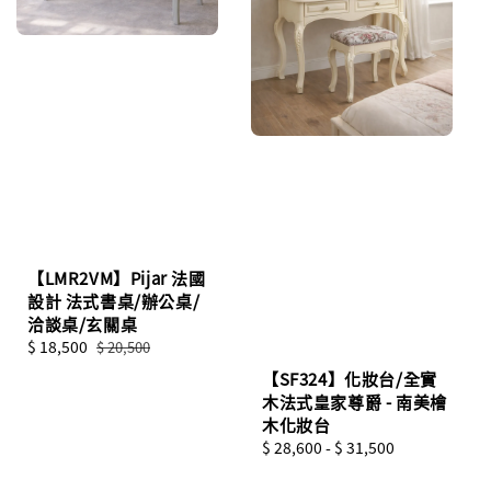
【LMR2VM】Pijar 法國
設計 法式書桌/辦公桌/
洽談桌/玄關桌
Sale
$ 18,500
Regular
$ 20,500
price
price
【SF324】化妝台/全實
木法式皇家尊爵 - 南美檜
木化妝台
Regular
$ 28,600
-
$ 31,500
price