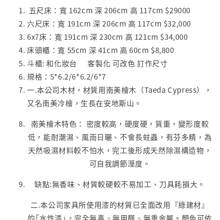
五尺床：寬 162cm 深 206cm 高 117cm $29000
六尺床：寬 191cm 深 206cm 高 117cm $32,000
6x7床：寬 191cm 深 230cm 高 121cm $34,000
床頭櫃：寬 55cm 深 41cm 高 60cm $8,800
斗櫃: 和化妝台 客製化 可改色 訂作尺寸
規格：5*6.2/6*6.2/6*7
一.本公司木材，材質用南美檜木（Taeda Cypress），
又名南美冷檜，生長在安地斯山。
南美檜木特色： 密度較高，硬度硬，質重，變形度較
低，能耐潮濕、風雨日曬、不會長蛀蟲，有芬多精，為
天然吸濕材料較不怕水，完工後形成天然除濕構造物，
可自我調節溼度。
缺點:無香味、材質較硬較不易加工、刀具耗損大。
二.本公司家具所使用漆的材質已全面改用『綠建材』
的｢水性漆｣，完全無毒、無甲醛、無重金屬。顏色可依