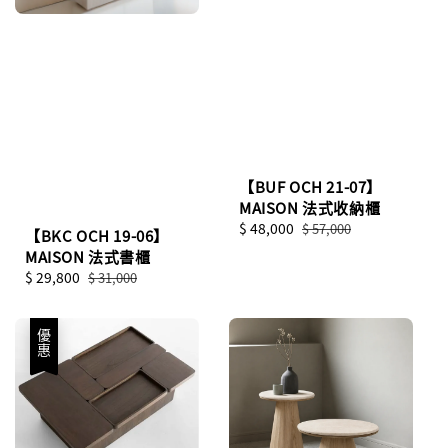
【BUF OCH 21-07】
MAISON 法式收納櫃
Sale
$ 48,000
Regular
$ 57,000
【BKC OCH 19-06】
price
price
MAISON 法式書櫃
Sale
$ 29,800
Regular
$ 31,000
price
price
優惠