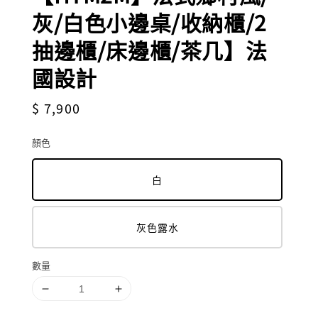
灰/白色小邊桌/收納櫃/2
抽邊櫃/床邊櫃/茶几】法
國設計
Regular
$ 7,900
price
顏色
白
灰色露水
數量