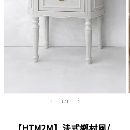
1
/
8
【HTM2M】法式鄉村風/