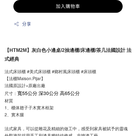
加入購物車
分享
【HTM2M】灰白色小邊桌/2抽邊櫃/床邊櫃/茶几法國設計 法
式經典
法式床頭櫃 #美式床頭櫃 #鄉村風床頭櫃 #床頭櫃
【法櫃Maison.Pijar】
法國原設計+原廠出廠
寬55公分 深30公分 高65公分
尺寸：
材質
1、櫃体翅子子木實木框架
2、實木腿
法式家具，可以從雕花及精細的做工中，感受到家具被賦予的靈魂
外觀塗裝採用手工刷漆具獨特線條感，非噴漆工藝。