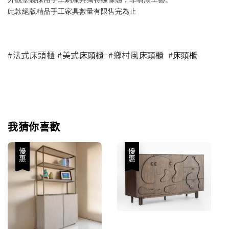
此款絕版精品手工家具數量有限售完為止
#法式床頭櫃 #美式
#鄉村風
#
床頭櫃
床頭櫃
床頭櫃
我猜你喜歡
優惠
優惠