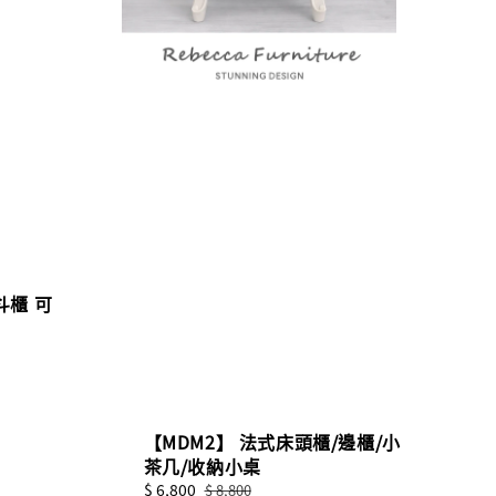
斗櫃 可
【MDM2】 法式床頭櫃/邊櫃/小
茶几/收納小桌
Sale
$ 6,800
Regular
$ 8,800