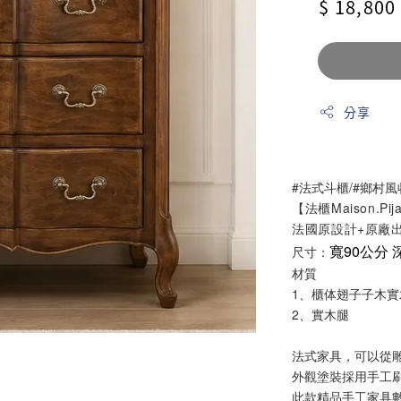
Regular
$ 18,800
price
分享
#
法式斗櫃/#鄉村
【法櫃Maison.Pij
法國原設計+原廠
寬90公分 
尺寸：
材質
1、櫃体翅子子木實
2、實木腿
法式家具，可以從
外觀塗裝採用手工
此款精品手工家具