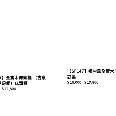
【SF147】鄉村風全實木
訂製
07】全實木床頭櫃 （古泉
Regular
$ 18,000
-
$ 19,800
臥房組）床頭櫃
price
-
$ 11,800