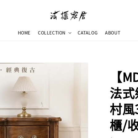
HOME
COLLECTION
CATALOG
ABOUT
【M
法式
村風
櫃/