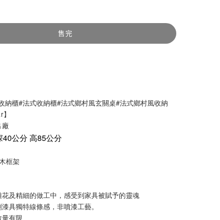
售完
風收納櫃#法式收納櫃#法式鄉村風玄關桌#法式鄉村風收納
ar】
出廠
深40公分 高85公分
木框架
雕花及精細的做工中，感受到家具被賦予的靈魂
刷漆具獨特線條感，非噴漆工藝。
數量有限