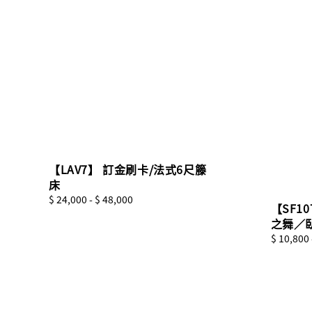
【LAV7】 訂金刷卡/法式6尺籐
床
Regular
$ 24,000
-
$ 48,000
【SF1
price
之舞／
Regular
$ 10,800
price