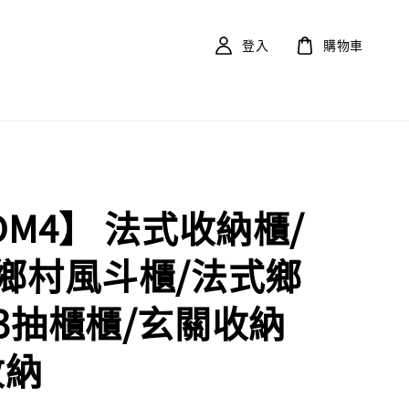
登入
購物車
DM4】 法式收納櫃/
鄉村風斗櫃/法式鄉
3抽櫃櫃/玄關收納
收納