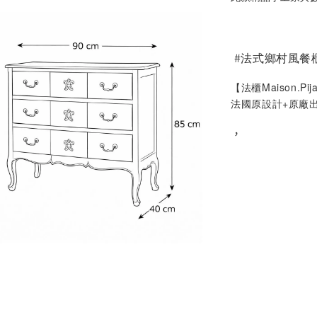
#
法式鄉村風餐
【法櫃Maison.Pij
法國原設計+原廠
，