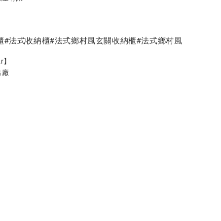
櫃#法式收納櫃#法式鄉村風玄關收納櫃#法式鄉村風
ar】
出廠