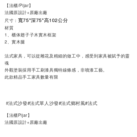
【法櫃/Pijar】
法國原設計+原廠出廠
寬75*深75*高102公分
尺寸：
材質
1、櫃体翅子子木實木框架
2、實木腿
法式家具，可以從雕花及精細的做工中，感受到家具被賦予的靈
魂
外觀塗裝採用手工刷漆具獨特線條感，非噴漆工藝。
此款精品手工家具數量有限
#
法式沙發#法式單人沙發#法式鄉村風#法式
【法櫃Pijar】
法國原設計+原廠出廠