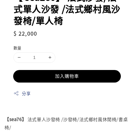
式單人沙發 /法式鄉村風沙
發椅/單人椅
Regular
$ 22,000
price
數量
加入購物車
分享
【sea76】
法式單人沙發椅 /沙發椅/法式鄉村風休閒椅/書桌
椅/