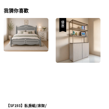
我猜你喜歡
優惠
【SF193】臥房組/床架/