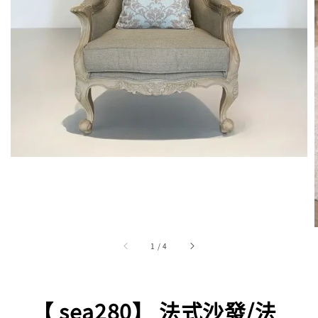
1
/
4
【 sea280】 法式沙發/法