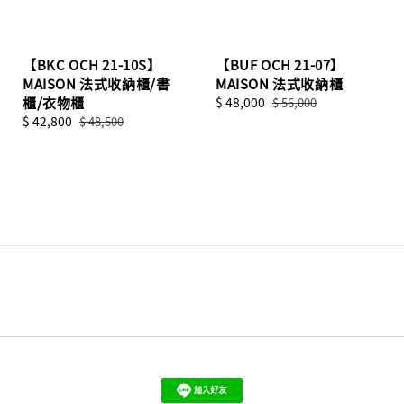
【BKC OCH 21-10S】
【BUF OCH 21-07】
MAISON 法式收納櫃/書
MAISON 法式收納櫃
櫃/衣物櫃
Sale
$ 48,000
Regular
$ 56,000
Sale
$ 42,800
Regular
price
price
$ 48,500
price
price