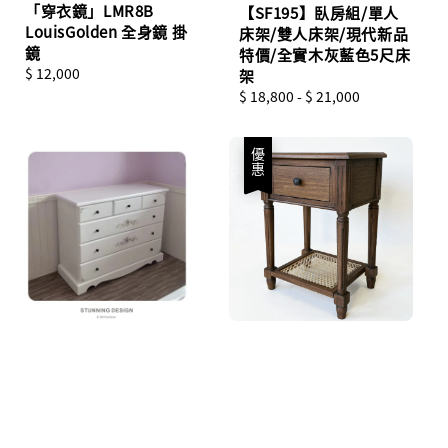
「穿衣鏡」LMR8B
【SF195】臥房組/單人
LouisGolden 全身鏡 掛
床架/雙人床架/現代新品
鏡
特價/全實木灰藍色5尺床
Regular
$ 12,000
架
price
Regular
$ 18,800
-
$ 21,000
price
優惠