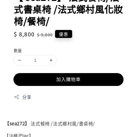
式書桌椅 /法式鄉村風化妝
椅/餐椅/
Sale
$ 8,800
Regular
優惠
$ 9,800
price
price
數量
加入購物車
分享
【sea272】
法式餐椅 /法式鄉村風/書桌椅/
【法櫃/Pijar】