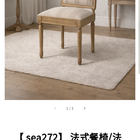
1
/
3
【 sea272】 法式餐椅/法