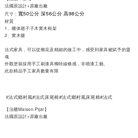
法國原設計+原廠出廠
寬50公分 深56公分 高98公分
尺寸：
材質
1、櫃体翅子子木實木框架
2、實木腿
法式家具，可以從雕花及精細的做工中，感受到家具被賦予的靈
魂
外觀塗裝採用手工刷漆具獨特線條感，非噴漆工藝。
此款精品手工家具數量有限
#
法式鄉村風#法式床尾椅#法式鄉村風床尾椅#法式
【法櫃Maison.Pijar】
法國原設計+原廠出廠