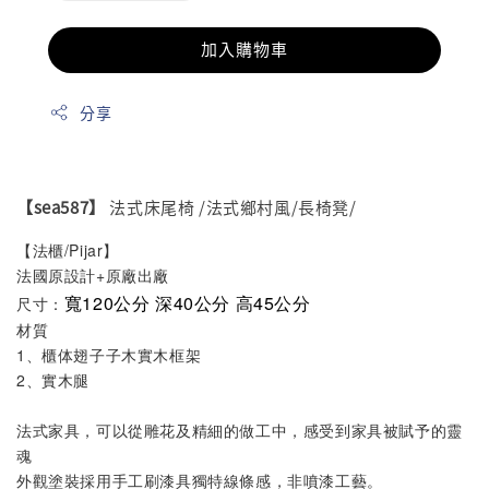
加入購物車
分享
【sea587】
法式床尾椅 /法式鄉村風/長椅凳/
【法櫃/Pijar】
法國原設計+原廠出廠
寬120公分 深40公分 高45公分
尺寸：
材質
1、櫃体翅子子木實木框架
2、實木腿
法式家具，可以從雕花及精細的做工中，感受到家具被賦予的靈
魂
外觀塗裝採用手工刷漆具獨特線條感，非噴漆工藝。