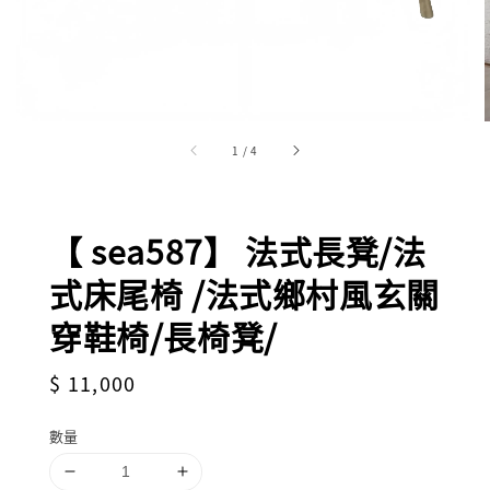
1
/
4
【 sea587】 法式長凳/法
式床尾椅 /法式鄉村風玄關
穿鞋椅/長椅凳/
Regular
$ 11,000
price
數量