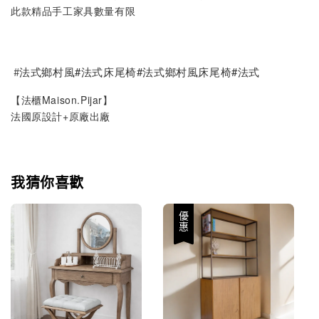
此款精品手工家具數量有限
#
法式鄉村風#法式床尾椅#法式鄉村風床尾椅#法式
【法櫃Maison.Pijar】
法國原設計+原廠出廠
我猜你喜歡
優惠