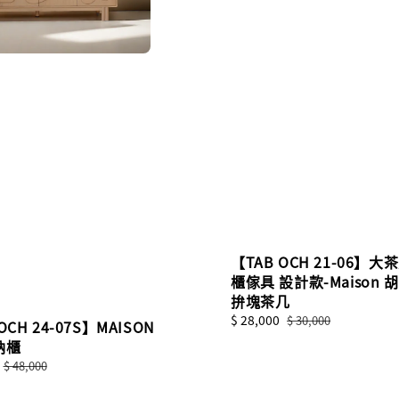
【TAB OCH 21-06】大
櫃傢具 設計款-Maison 
拚塊茶几
Sale
$ 28,000
Regular
$ 30,000
OCH 24-07S】MAISON
price
price
納櫃
Regular
$ 48,000
price