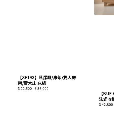
【SF193】臥房組/床架/雙人床
架/實木床.床組
Regular
$ 22,500
-
$ 36,000
【BUF 
price
法式收
Sale
$ 42,800
price