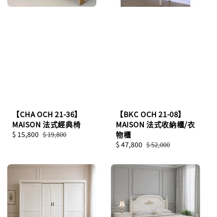
【CHA OCH 21-36】
【BKC OCH 21-08】
MAISON 法式經典椅
MAISON 法式收納櫃/衣
Sale
$ 15,800
Regular
物櫃
$ 19,800
price
price
Sale
$ 47,800
Regular
$ 52,000
price
price