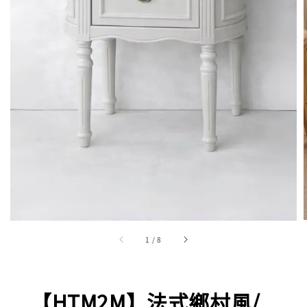
1
/
8
【HTM2M】法式鄉村風/