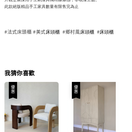
此款絕版精品手工家具數量有限售完為止
#法式床頭櫃 #美式
#鄉村風
#
床頭櫃
床頭櫃
床頭櫃
我猜你喜歡
優惠
優惠