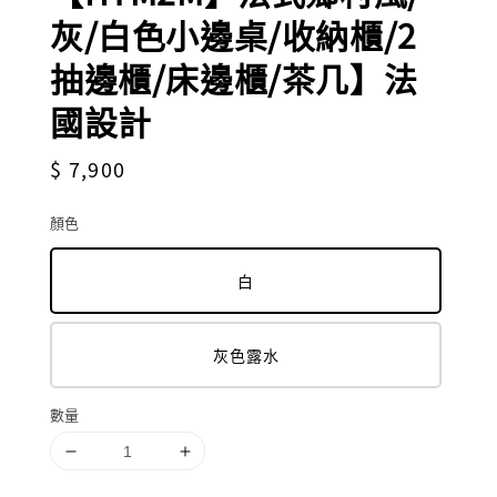
灰/白色小邊桌/收納櫃/2
抽邊櫃/床邊櫃/茶几】法
國設計
Regular
$ 7,900
price
顏色
白
灰色露水
數量