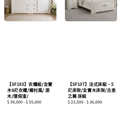
【SF193】衣櫃組/全實
【SF107】法式床組、5
木8尺衣櫃/鄉村風/ 原
尺床架/全實木床架/古泉
木/環保漆/
之舞 床組
Regular
$ 39,000
-
$ 55,000
Regular
$ 23,500
-
$ 36,000
price
price