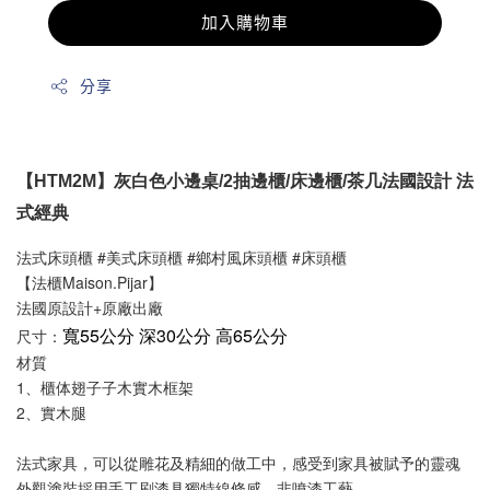
加入購物車
分享
【HTM2M】灰白色小邊桌/2抽邊櫃/床邊櫃/茶几法國設計 法
式經典
法式床頭櫃 #美式床頭櫃 #鄉村風床頭櫃 #床頭櫃
【法櫃Maison.Pijar】
法國原設計+原廠出廠
寬55公分 深30公分 高65公分
尺寸：
材質
1、櫃体翅子子木實木框架
2、實木腿
法式家具，可以從雕花及精細的做工中，感受到家具被賦予的靈魂
外觀塗裝採用手工刷漆具獨特線條感，非噴漆工藝。