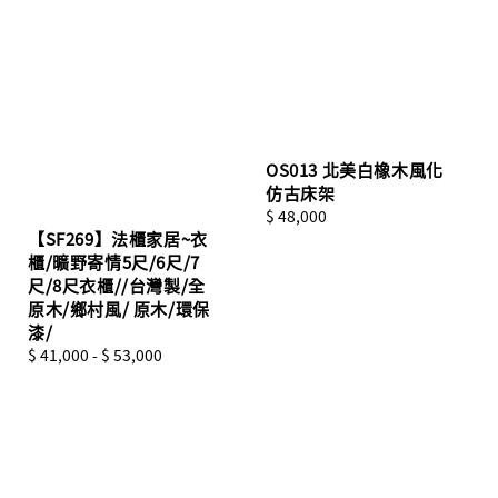
OS013 北美白橡木風化
仿古床架
Regular
$ 48,000
【SF269】法櫃家居~衣
price
櫃/曠野寄情5尺/6尺/7
尺/8尺衣櫃//台灣製/全
原木/鄉村風/ 原木/環保
漆/
Regular
$ 41,000
-
$ 53,000
price