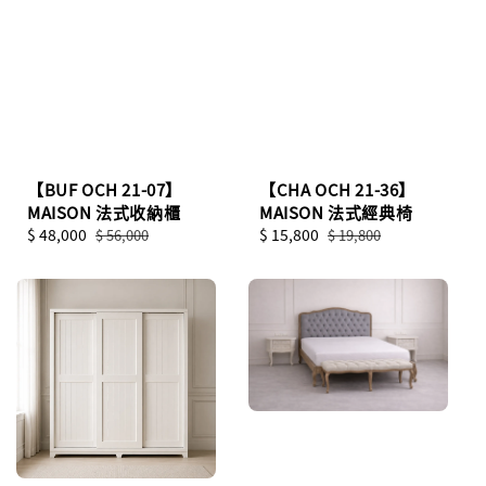
【BUF OCH 21-07】
【CHA OCH 21-36】
MAISON 法式收納櫃
MAISON 法式經典椅
Sale
$ 48,000
Regular
Sale
$ 15,800
Regular
$ 56,000
$ 19,800
price
price
price
price