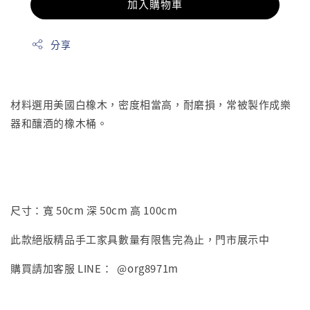
加入購物車
分享
材料選用美國白橡木，密度相當高，耐磨損，常被製作成樂
器和釀酒的橡木桶。
尺寸：寬 50cm 深 50cm 高 100cm
此款絕版精品手工家具數量有限售完為止，門市展示中
購買請加客服 LINE： @org8971m