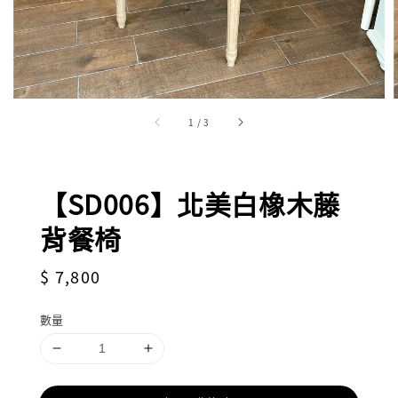
1
/
3
【SD006】北美白橡木藤
背餐椅
Regular
$ 7,800
price
數量