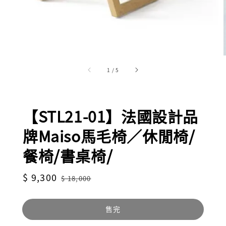
1
/
5
【STL21-01】法國設計品
牌Maiso馬毛椅／休閒椅/
餐椅/書桌椅/
Sale
$ 9,300
Regular
$ 18,000
price
price
售完