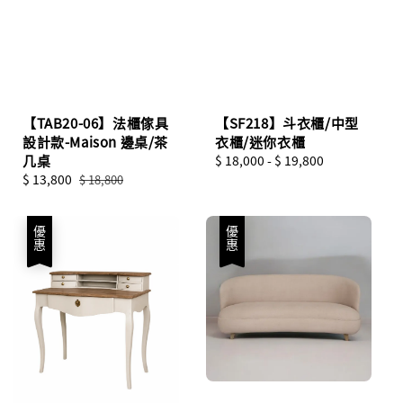
【TAB20-06】法櫃傢具
【SF218】斗衣櫃/中型
設計款-Maison 邊桌/茶
衣櫃/迷你衣櫃
几桌
Regular
$ 18,000
-
$ 19,800
Sale
$ 13,800
Regular
price
$ 18,800
price
price
優惠
優惠