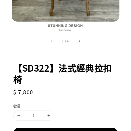
1
/
4
【SD322】法式經典拉扣
椅
Regular
$ 7,800
price
數量