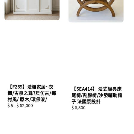
【F269】法櫃家居~衣
【SEA414】 法式經典床
櫃/古泉之舞7尺仿古/鄉
尾椅/割腳椅/沙發輔助椅
村風/ 原木/環保漆/
子 法國原設計
Regular
$ 5
-
$ 62,000
Regular
$ 6,800
price
price