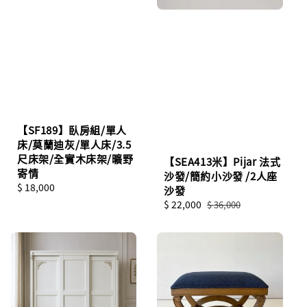
【SF189】臥房組/單人
床/莫蘭迪灰/單人床/3.5
尺床架/全實木床架/曠野
【SEA413米】Pijar 法式
寄情
沙發/簡約小沙發 /2人座
Regular
$ 18,000
沙發
price
Sale
$ 22,000
Regular
$ 36,000
price
price